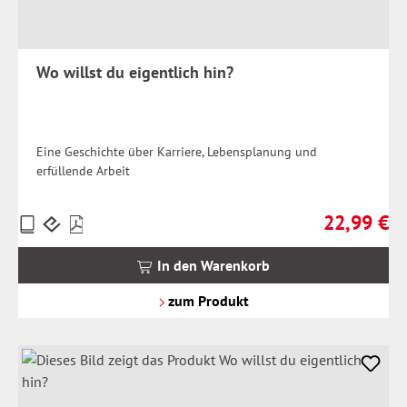
Wo willst du eigentlich hin?
Eine Geschichte über Karriere, Lebensplanung und
erfüllende Arbeit
22,99 €
Preise
Regulärer Pr
inkl.
MwSt.
In den Warenkorb
zzgl.
Versandkosten
zum Produkt