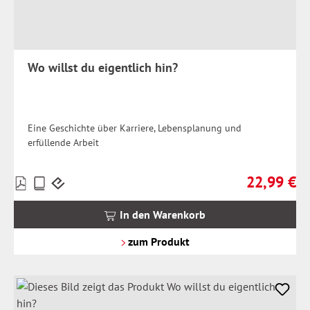
Wo willst du eigentlich hin?
Eine Geschichte über Karriere, Lebensplanung und
erfüllende Arbeit
22,99 €
Preise
Regulärer Pr
inkl.
MwSt.
In den Warenkorb
zzgl.
Versandkosten
zum Produkt