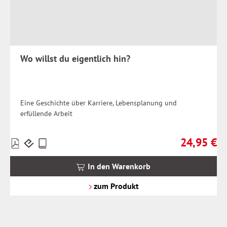
Wo willst du eigentlich hin?
Eine Geschichte über Karriere, Lebensplanung und
erfüllende Arbeit
24,95 €
Preise
Regulärer Pr
inkl.
MwSt.
In den Warenkorb
zzgl.
Versandkosten
zum Produkt