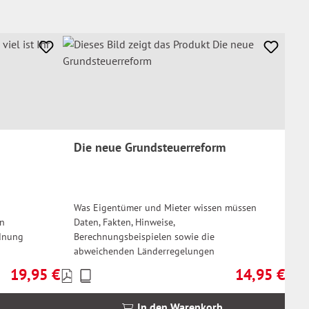
Die neue Grundsteuerreform
Was Eigentümer und Mieter wissen müssen
ln
Daten, Fakten, Hinweise,
dnung
Berechnungsbeispielen sowie die
abweichenden Länderregelungen
19,95 €
14,95 €
Preise
Regulärer Preis:
Regulärer Prei
inkl.
MwSt.
In den Warenkorb