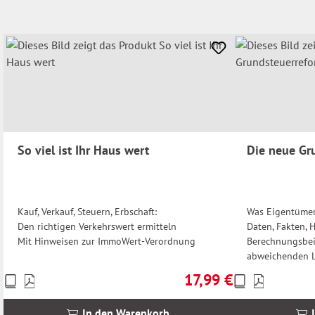
So viel ist Ihr Haus wert
Die neue Gr
Kauf, Verkauf, Steuern, Erbschaft:
Was Eigentümer
Den richtigen Verkehrswert ermitteln
Daten, Fakten, 
Mit Hinweisen zur ImmoWert-Verordnung
Berechnungsbei
abweichenden 
17,99 €
Preise
Preise
Regulärer Preis:
inkl.
inkl.
MwSt.
MwSt.
In den Warenkorb