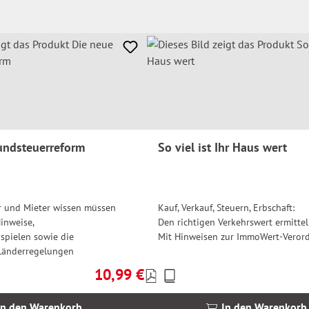
undsteuerreform
So viel ist Ihr Haus wert
 und Mieter wissen müssen
Kauf, Verkauf, Steuern, Erbschaft:
Hinweise,
Den richtigen Verkehrswert ermitte
spielen sowie die
Mit Hinweisen zur ImmoWert-Veror
Länderregelungen
10,99 €
Preise
Regulärer Preis:
inkl.
MwSt.
In den Warenkorb
In den Warenkorb