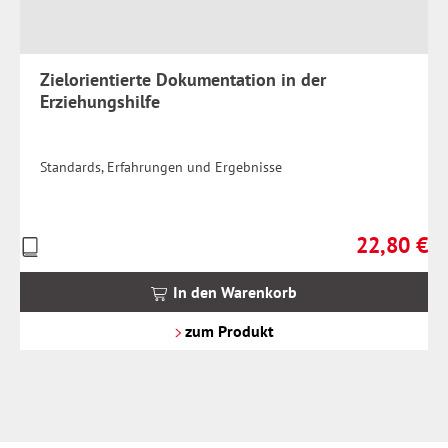
Zielorientierte Dokumentation in der
Erziehungshilfe
Standards, Erfahrungen und Ergebnisse
22,80 €
Preise
Regulärer Pr
inkl.
MwSt.
In den Warenkorb
zzgl.
Versandkosten
zum Produkt