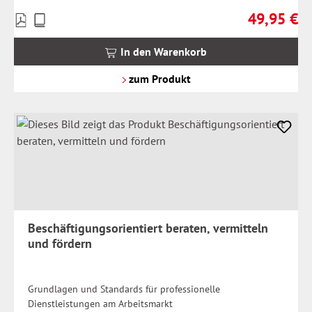
49,95 €
Preise
Regulärer Pr
inkl.
MwSt.
In den Warenkorb
zzgl.
Versandkosten
zum Produkt
Beschäftigungsorientiert beraten, vermitteln
und fördern
Grundlagen und Standards für professionelle
Dienstleistungen am Arbeitsmarkt