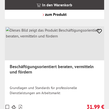
MwSt.
In den Warenkorb
zzgl.
Versandkosten
zum Produkt
Beschäftigungsorientiert beraten, vermitteln
und fördern
Grundlagen und Standards für professionelle
Dienstleistungen am Arbeitsmarkt
31,99 €
Preise
Regulärer Pr