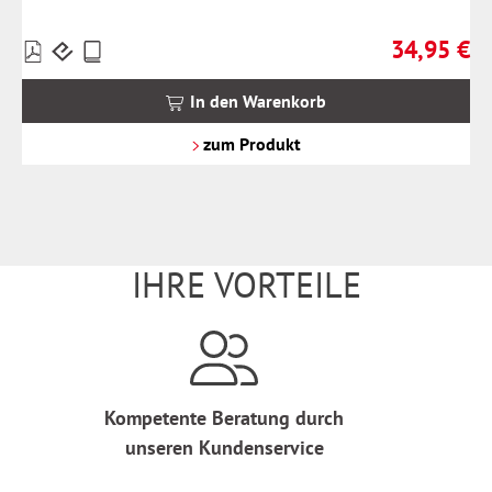
34,95 €
Preise
Regulärer Pr
inkl.
MwSt.
In den Warenkorb
zzgl.
Versandkosten
zum Produkt
IHRE VORTEILE
Kompetente Beratung durch
unseren Kundenservice