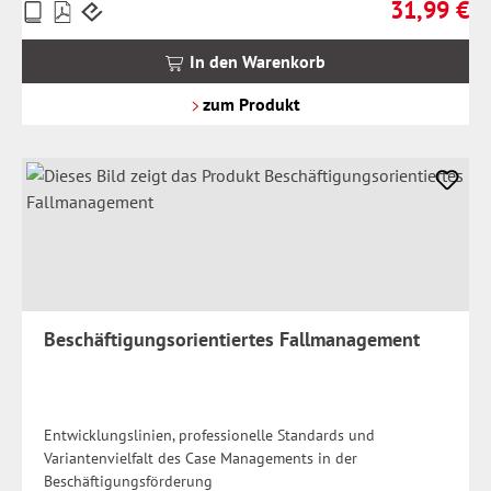
31,99 €
Preise
Regulärer Pr
inkl.
MwSt.
In den Warenkorb
zzgl.
Versandkosten
zum Produkt
Beschäftigungsorientiertes Fallmanagement
Entwicklungslinien, professionelle Standards und
Variantenvielfalt des Case Managements in der
Beschäftigungsförderung