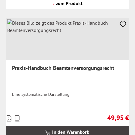
Versandkosten
zum Produkt
Praxis-Handbuch Beamtenversorgungsrecht
Eine systematische Darstellung
49,95 €
Preise
Regulärer Pr
inkl.
MwSt.
In den Warenkorb