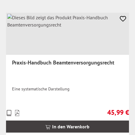
Praxis-Handbuch Beamtenversorgungsrecht
Eine systematische Darstellung
45,99 €
Preise
Regulärer Pr
inkl.
MwSt.
In den Warenkorb
zzgl.