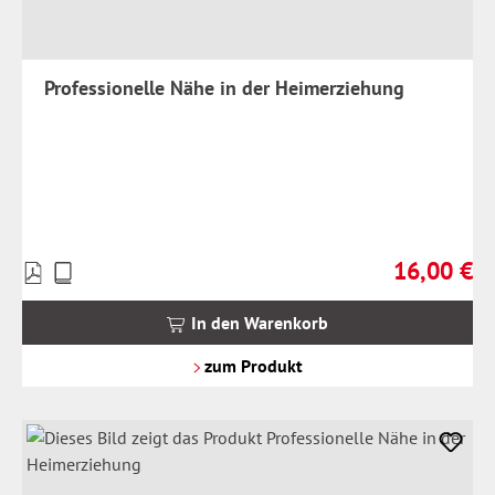
Professionelle Nähe in der Heimerziehung
16,00 €
Preise
Regulärer Pr
inkl.
MwSt.
In den Warenkorb
zzgl.
Versandkosten
zum Produkt