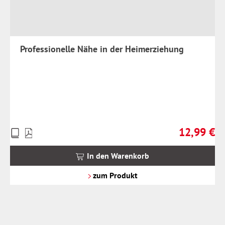
Professionelle Nähe in der Heimerziehung
12,99 €
Preise
Regulärer Pr
inkl.
MwSt.
In den Warenkorb
zzgl.
Versandkosten
zum Produkt