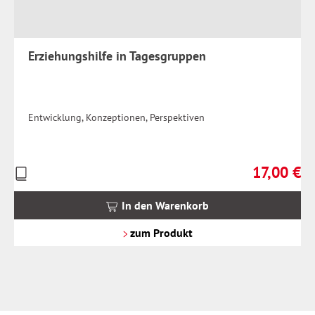
Erziehungshilfe in Tagesgruppen
Entwicklung, Konzeptionen, Perspektiven
17,00 €
Preise
Regulärer Pr
inkl.
MwSt.
In den Warenkorb
zzgl.
Versandkosten
zum Produkt