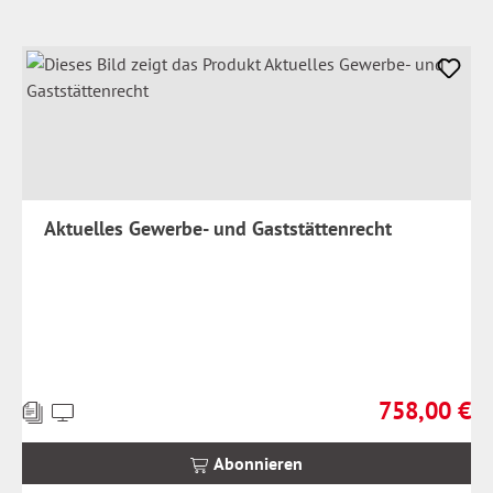
Aktuelles Gewerbe- und Gaststättenrecht
758,00 €
Preise
Regulärer Prei
inkl.
MwSt.
Abonnieren
zzgl.