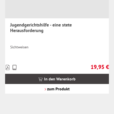
Jugendgerichtshilfe - eine stete
Herausforderung
Sichtweisen
19,95 €
Preise
Regulärer Pr
inkl.
MwSt.
In den Warenkorb
zzgl.
Versandkosten
zum Produkt