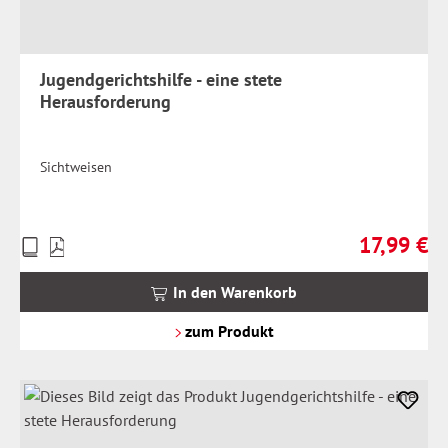
Jugendgerichtshilfe - eine stete
Herausforderung
Sichtweisen
17,99 €
Preise
Regulärer Pr
inkl.
MwSt.
In den Warenkorb
zzgl.
Versandkosten
zum Produkt