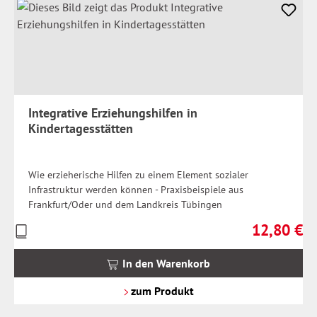
Integrative Erziehungshilfen in
Kindertagesstätten
Wie erzieherische Hilfen zu einem Element sozialer
Infrastruktur werden können - Praxisbeispiele aus
Frankfurt/Oder und dem Landkreis Tübingen
12,80 €
Preise
Regulärer Pr
inkl.
MwSt.
In den Warenkorb
zzgl.
Versandkosten
zum Produkt