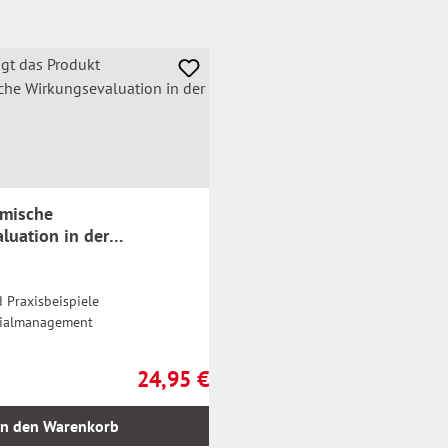
omische
luation in der
haft
 Praxisbeispiele
zialmanagement
24,95 €
Regulärer Preis:
In den Warenkorb