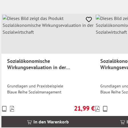
Sozialökonomische
Sozialökon
Wirkungsevaluation in der
Wirkungseva
Sozialwirtschaft
Sozialwirtsc
Grundlagen und Praxisbeispiele
Grundlagen und
Blaue Reihe Sozialmanagement
Blaue Reihe So
21,99 €
Preise
Preise
Regulärer Preis:
inkl.
inkl.
MwSt.
MwSt.
In den Warenkorb
zzgl.
zzgl.