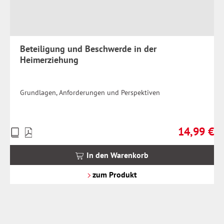
Beteiligung und Beschwerde in der
Heimerziehung
Grundlagen, Anforderungen und Perspektiven
14,99 €
Preise
Regulärer Pr
inkl.
MwSt.
In den Warenkorb
zzgl.
Versandkosten
zum Produkt