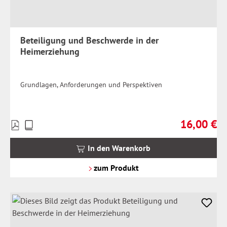
Beteiligung und Beschwerde in der
Heimerziehung
Grundlagen, Anforderungen und Perspektiven
16,00 €
Preise
Regulärer Pr
inkl.
MwSt.
In den Warenkorb
zzgl.
Versandkosten
zum Produkt