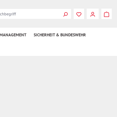
Du hast 0 Produkte
 MANAGEMENT
SICHERHEIT & BUNDESWEHR