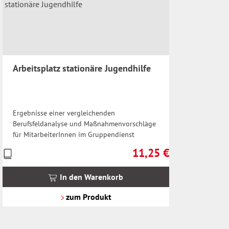
Arbeitsplatz stationäre Jugendhilfe
Ergebnisse einer vergleichenden
Berufsfeldanalyse und Maßnahmenvorschläge
für MitarbeiterInnen im Gruppendienst
11,25 €
Preise
Regulärer Preis:
inkl.
MwSt.
In den Warenkorb
zzgl.
Versandkosten
zum Produkt