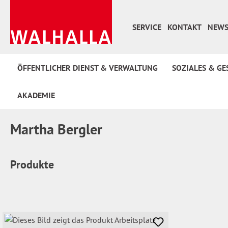
 Hauptinhalt springen
Zur Suche springen
Zur Hauptnavigation springen
SERVICE
KONTAKT
NEWS
ÖFFENTLICHER DIENST & VERWALTUNG
SOZIALES & GE
AKADEMIE
Martha Bergler
Produkte