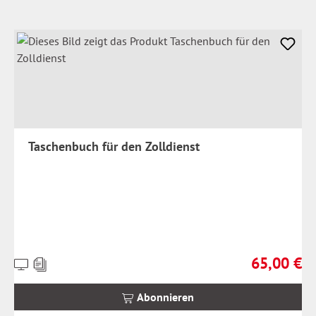
Taschenbuch für den Zolldienst
65,00 €
Preise
Regulärer Pr
inkl.
MwSt.
Abonnieren
zzgl.