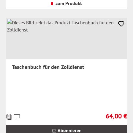
Versandkosten
zum Produkt
Taschenbuch für den Zolldienst
64,00 €
Preise
Regulärer Pr
inkl.
MwSt.
Abonnieren