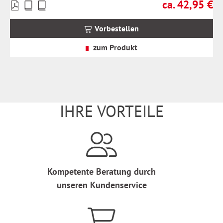
ca. 42,95 €
Preise
Regulärer Preis:
inkl.
MwSt.
Vorbestellen
zzgl.
Versandkosten
zum Produkt
IHRE VORTEILE
Kompetente Beratung durch
unseren Kundenservice