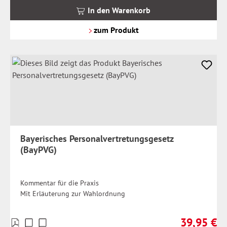
MwSt.
In den Warenkorb
zzgl.
Versandkosten
zum Produkt
Bayerisches Personalvertretungsgesetz
(BayPVG)
Kommentar für die Praxis
Mit Erläuterung zur Wahlordnung
39,95 €
Preise
Regulärer Pr