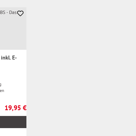
inkl. E-
g
ren
19,95 €
Regulärer Preis: