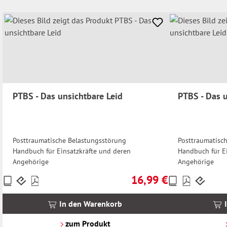
PTBS - Das unsichtbare Leid
PTBS - Das u
Posttraumatische Belastungsstörung
Posttraumatisc
Handbuch für Einsatzkräfte und deren
Handbuch für E
Angehörige
Angehörige
16,99 €
Preise
Preise
Regulärer Preis:
inkl.
inkl.
MwSt.
MwSt.
In den Warenkorb
zzgl.
zzgl.
Versandkosten
Versandkosten
zum Produkt