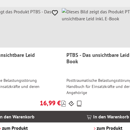
nsichtbare Leid
PTBS - Das unsichtbare Leid 
Book
he Belastungsstörung
Posttraumatische Belastungsstörun
insatzkräfte und deren
Handbuch für Einsatzkräfte und de
Angehörige
16,99 €
Preise
Regulärer Preis:
inkl.
MwSt.
In den Warenkorb
In den Warenkorb
zzgl.
Versandkosten
zum Produkt
zum Produkt