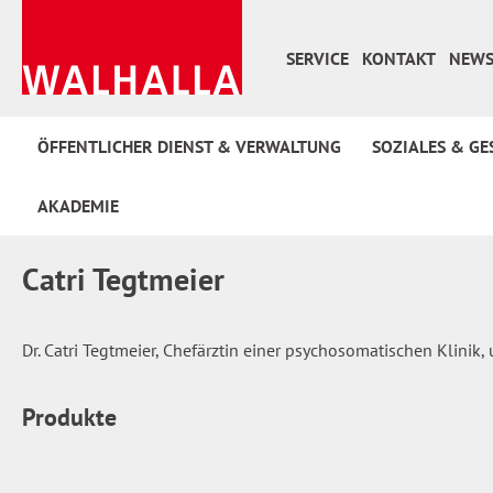
 Hauptinhalt springen
Zur Suche springen
Zur Hauptnavigation springen
SERVICE
KONTAKT
NEWS
ÖFFENTLICHER DIENST & VERWALTUNG
SOZIALES & GE
AKADEMIE
Catri Tegtmeier
Dr. Catri Tegtmeier, Chefärztin einer psychosomatischen Klini
Produkte