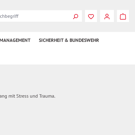
Du hast 0 Produkte
 MANAGEMENT
SICHERHEIT & BUNDESWEHR
gang mit Stress und Trauma.