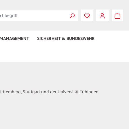
Du hast 0 Produkte
 MANAGEMENT
SICHERHEIT & BUNDESWEHR
ürttemberg, Stuttgart und der Universität Tübingen