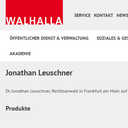
 Hauptinhalt springen
Zur Suche springen
Zur Hauptnavigation springen
SERVICE
KONTAKT
NEWS
ÖFFENTLICHER DIENST & VERWALTUNG
SOZIALES & GE
AKADEMIE
Jonathan Leuschner
Dr. Jonathan Leuschner, Rechtsanwalt in Frankfurt am Main auf 
Produkte