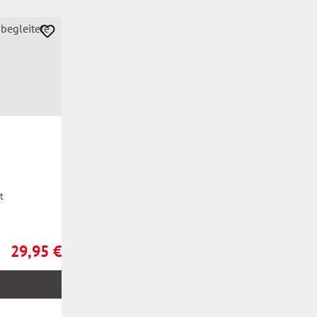
t
29,95 €
Regulärer Preis: