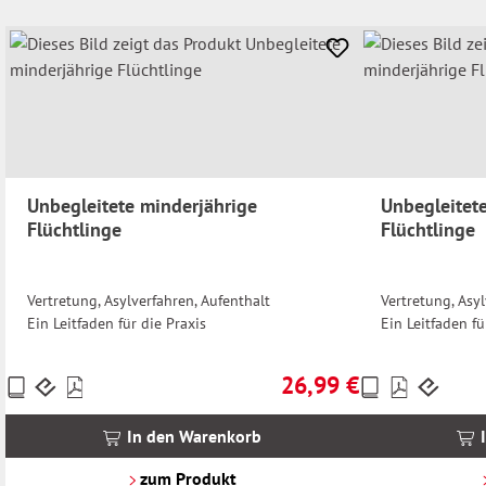
Unbegleitete minderjährige
Unbegleitet
Flüchtlinge
Flüchtlinge
Vertretung, Asylverfahren, Aufenthalt
Vertretung, Asyl
Ein Leitfaden für die Praxis
Ein Leitfaden fü
26,99 €
Preise
Preise
Regulärer Preis:
inkl.
inkl.
MwSt.
MwSt.
In den Warenkorb
zzgl.
zzgl.
Versandkosten
Versandkosten
zum Produkt