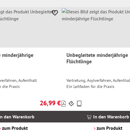
e minderjährige
Unbegleitete minderjährige
Flüchtlinge
verfahren, Aufenthalt
Vertretung, Asylverfahren, Aufenthal
r die Praxis
Ein Leitfaden für die Praxis
26,99 €
Preise
Regulärer Preis:
inkl.
MwSt.
In den Warenkorb
In den Warenkorb
zzgl.
Versandkosten
zum Produkt
zum Produkt