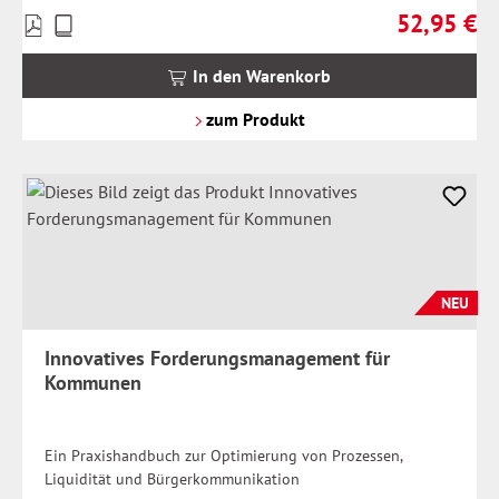
52,95 €
Preise
Regulärer Pr
inkl.
MwSt.
In den Warenkorb
zzgl.
Versandkosten
zum Produkt
NEU
Innovatives Forderungsmanagement für
Kommunen
Ein Praxishandbuch zur Optimierung von Prozessen,
Liquidität und Bürgerkommunikation