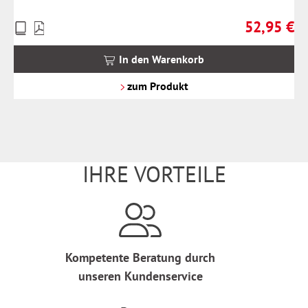
52,95 €
Preise
Regulärer Pr
inkl.
MwSt.
In den Warenkorb
zzgl.
Versandkosten
zum Produkt
IHRE VORTEILE
Kompetente Beratung durch
unseren Kundenservice