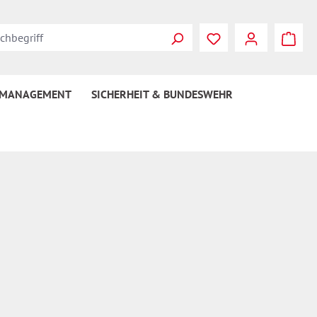
Du hast 0 Produkte
 MANAGEMENT
SICHERHEIT & BUNDESWEHR