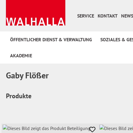
 Hauptinhalt springen
Zur Suche springen
Zur Hauptnavigation springen
SERVICE
KONTAKT
NEWS
ÖFFENTLICHER DIENST & VERWALTUNG
SOZIALES & GE
AKADEMIE
Gaby Flößer
Produkte