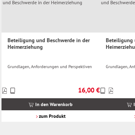
Beteiligung und Beschwerde in der
Beteiligung
Heimerziehung
Heimerzieh
Grundlagen, Anforderungen und Perspektiven
Grundlagen, An
16,00 €
Preise
Preise
Regulärer Preis:
inkl.
inkl.
MwSt.
MwSt.
In den Warenkorb
zzgl.
zzgl.
Versandkosten
Versandkosten
zum Produkt