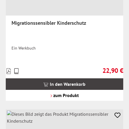
Migrationssensibler Kinderschutz
Ein Werkbuch
22,90 €
Preise
Regulärer Pr
inkl.
MwSt.
In den Warenkorb
zzgl.
Versandkosten
zum Produkt