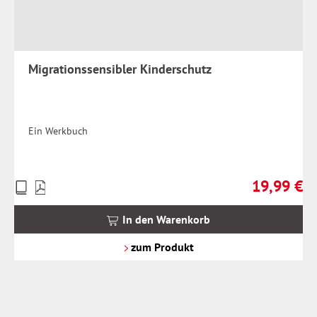
Migrationssensibler Kinderschutz
Ein Werkbuch
19,99 €
Preise
Regulärer Pr
inkl.
MwSt.
In den Warenkorb
zzgl.
Versandkosten
zum Produkt