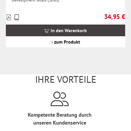
Development Goals (SDGs)
34,95 €
Preise
Regulärer Pr
inkl.
MwSt.
In den Warenkorb
zzgl.
Versandkosten
zum Produkt
IHRE VORTEILE
Kompetente Beratung durch
unseren Kundenservice