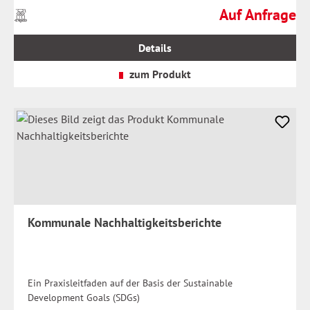
Auf Anfrage
Preise
Regulärer Preis:
inkl.
MwSt.
Details
zzgl.
Versandkosten
zum Produkt
Kommunale Nachhaltigkeitsberichte
Ein Praxisleitfaden auf der Basis der Sustainable
Development Goals (SDGs)