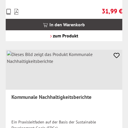
31,99 €
Preise
Regulärer Pr
inkl.
MwSt.
In den Warenkorb
zzgl.
Versandkosten
zum Produkt
Kommunale Nachhaltigkeitsberichte
Ein Praxisleitfaden auf der Basis der Sustainable