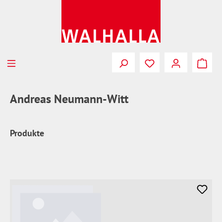
Zum Hauptinhalt springen
Du hast 0 Produkte
Andreas Neumann-Witt
Produkte