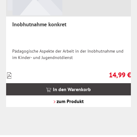
Inobhutnahme konkret
Pädagogische Aspekte der Arbeit in der Inobhutnahme und
im Kinder- und Jugendnotdienst
14,99 €
Preise
Regulärer Pr
inkl.
MwSt.
In den Warenkorb
zzgl.
Versandkosten
zum Produkt