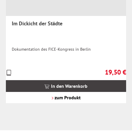
Im Dickicht der Städte
Dokumentation des FICE-Kongress in Berlin
19,50 €
Preise
Regulärer Pr
inkl.
MwSt.
In den Warenkorb
zzgl.
Versandkosten
zum Produkt