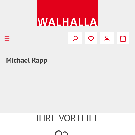
Zum Hauptinhalt springen
Du hast 0 Produkte
Michael Rapp
IHRE VORTEILE