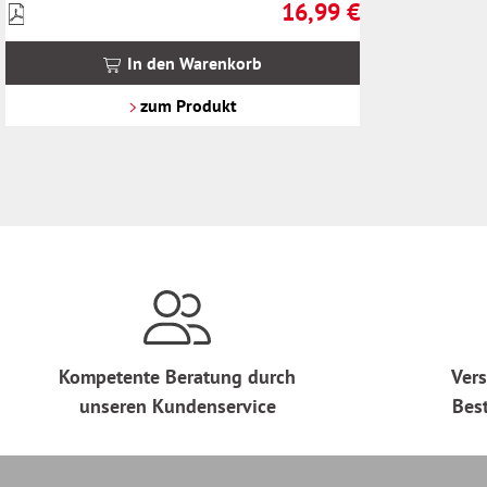
16,99 €
Preise
Regulärer Preis:
inkl.
MwSt.
In den Warenkorb
zzgl.
Versandkosten
zum Produkt
Kompetente Beratung durch
Vers
unseren Kundenservice
Bes