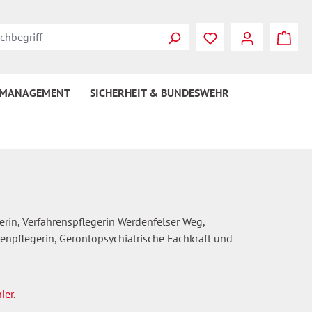
Du hast 0 Produkte
 MANAGEMENT
SICHERHEIT & BUNDESWEHR
in, Verfahrenspflegerin Werdenfelser Weg,
enpflegerin, Gerontopsychiatrische Fachkraft und
hier
.