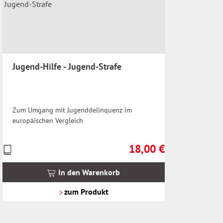
Jugend-Hilfe - Jugend-Strafe
Zum Umgang mit Jugenddelinquenz im
europäischen Vergleich
18,00 €
Preise
Regulärer Preis:
inkl.
MwSt.
In den Warenkorb
zzgl.
Versandkosten
zum Produkt