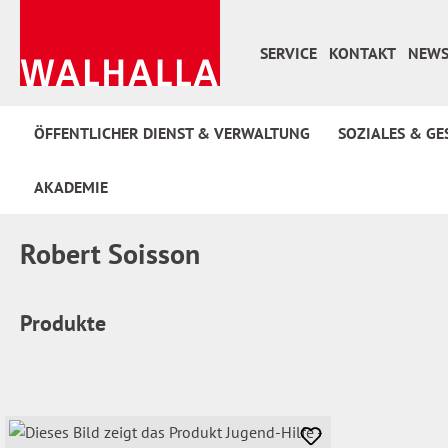
 Hauptinhalt springen
Zur Suche springen
Zur Hauptnavigation springen
SERVICE
KONTAKT
NEWS
ÖFFENTLICHER DIENST & VERWALTUNG
SOZIALES & GE
AKADEMIE
Robert Soisson
Produkte