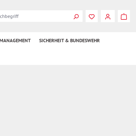
Du hast 0 Produkte
 MANAGEMENT
SICHERHEIT & BUNDESWEHR