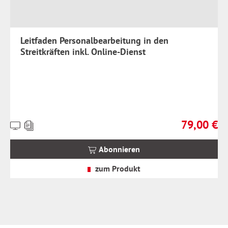
Leitfaden Personalbearbeitung in den
Streitkräften inkl. Online-Dienst
79,00 €
Preise
Regulärer Pr
inkl.
MwSt.
Abonnieren
zzgl.
Versandkosten
zum Produkt