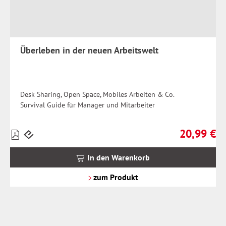
Überleben in der neuen Arbeitswelt
Desk Sharing, Open Space, Mobiles Arbeiten & Co.
Survival Guide für Manager und Mitarbeiter
20,99 €
Preise
Regulärer Pr
inkl.
MwSt.
In den Warenkorb
zzgl.
Versandkosten
zum Produkt