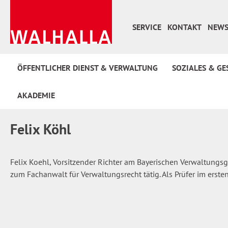
 Hauptinhalt springen
Zur Suche springen
Zur Hauptnavigation springen
SERVICE
KONTAKT
NEWS
ÖFFENTLICHER DIENST & VERWALTUNG
SOZIALES & GE
AKADEMIE
Felix Köhl
Felix Koehl, Vorsitzender Richter am Bayerischen Verwaltungs
zum Fachanwalt für Verwaltungsrecht tätig. Als Prüfer im erst