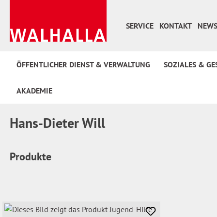
 Hauptinhalt springen
Zur Suche springen
Zur Hauptnavigation springen
SERVICE
KONTAKT
NEWS
ÖFFENTLICHER DIENST & VERWALTUNG
SOZIALES & GE
AKADEMIE
Hans-Dieter Will
Produkte