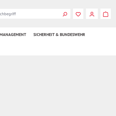
Du hast 0 Produkte
 MANAGEMENT
SICHERHEIT & BUNDESWEHR