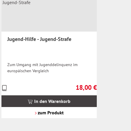
Jugend-Hilfe - Jugend-Strafe
Zum Umgang mit Jugenddelinquenz im
europäischen Vergleich
18,00 €
Preise
Regulärer Preis:
inkl.
MwSt.
In den Warenkorb
zzgl.
Versandkosten
zum Produkt