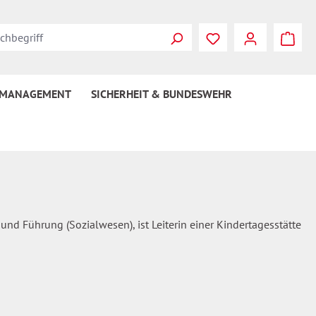
Du hast 0 Produkte
 MANAGEMENT
SICHERHEIT & BUNDESWEHR
nd Führung (Sozialwesen), ist Leiterin einer Kindertagesstätte