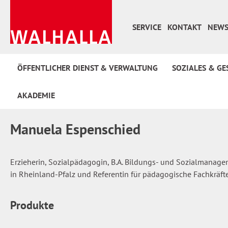
 Hauptinhalt springen
Zur Suche springen
Zur Hauptnavigation springen
SERVICE
KONTAKT
NEWS
ÖFFENTLICHER DIENST & VERWALTUNG
SOZIALES & GE
AKADEMIE
Manuela Espenschied
Erzieherin, Sozialpädagogin, B.A. Bildungs- und Sozialmanagem
in Rheinland-Pfalz und Referentin für pädagogische Fachkräfte
Produkte