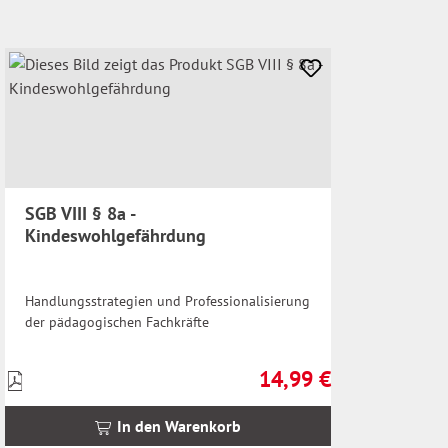
SGB VIII § 8a -
Kindeswohlgefährdung
Handlungsstrategien und Professionalisierung
der pädagogischen Fachkräfte
14,99 €
Preise
Regulärer Preis:
inkl.
MwSt.
In den Warenkorb
zzgl.