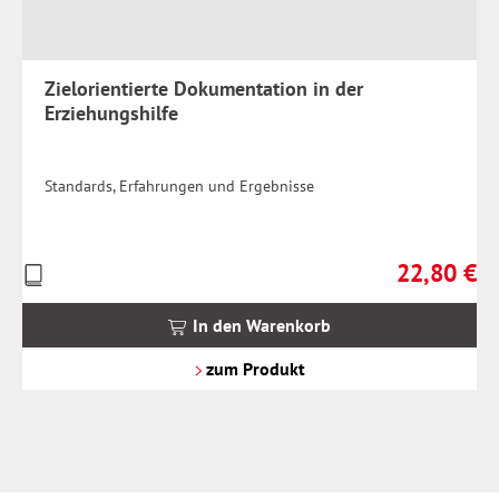
Zielorientierte Dokumentation in der
Erziehungshilfe
Standards, Erfahrungen und Ergebnisse
22,80 €
Preise
Regulärer Pr
inkl.
MwSt.
In den Warenkorb
zzgl.
Versandkosten
zum Produkt