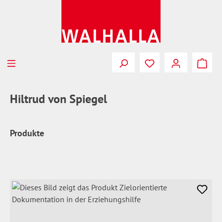
Zum Hauptinhalt springen
Du hast 0 Produkte
Hiltrud von Spiegel
Produkte