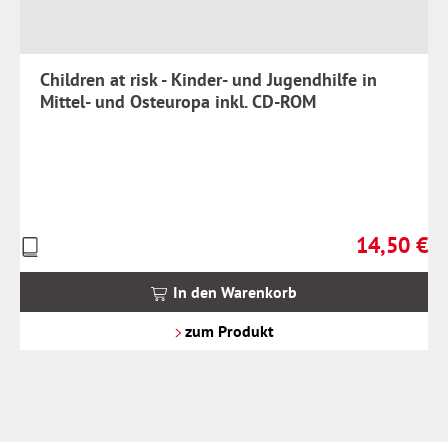
Children at risk - Kinder- und Jugendhilfe in
Mittel- und Osteuropa inkl. CD-ROM
14,50 €
Preise
Regulärer Pr
inkl.
MwSt.
In den Warenkorb
zzgl.
Versandkosten
zum Produkt