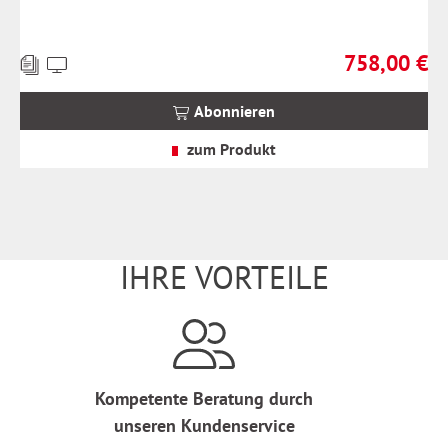
758,00 €
Preise
Regulärer Prei
inkl.
MwSt.
Abonnieren
zzgl.
Versandkosten
zum Produkt
IHRE VORTEILE
Kompetente Beratung durch
unseren Kundenservice