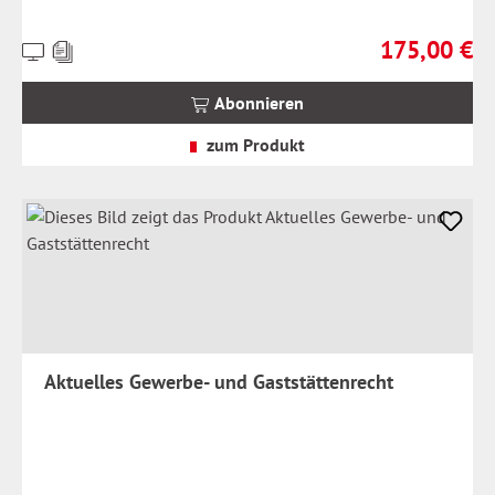
175,00 €
Preise
Regulärer Prei
inkl.
MwSt.
Abonnieren
zzgl.
Versandkosten
zum Produkt
Aktuelles Gewerbe- und Gaststättenrecht