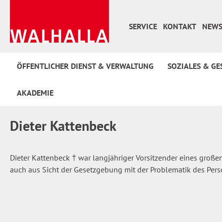
 Hauptinhalt springen
Zur Suche springen
Zur Hauptnavigation springen
SERVICE
KONTAKT
NEWS
ÖFFENTLICHER DIENST & VERWALTUNG
SOZIALES & GE
AKADEMIE
Dieter Kattenbeck
Dieter Kattenbeck † war langjähriger Vorsitzender eines große
auch aus Sicht der Gesetzgebung mit der Problematik des Perso