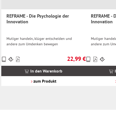
REFRAME - Die Psychologie der
REFRAME - D
Innovation
Innovation
Mutiger handeln, klüger entscheiden und
Mutiger handel
andere zum Umdenken bewegen
andere zum Um
22,99 €
Preise
Preise
Regulärer Preis:
inkl.
inkl.
MwSt.
MwSt.
In den Warenkorb
zzgl.
zzgl.
Versandkosten
Versandkosten
zum Produkt