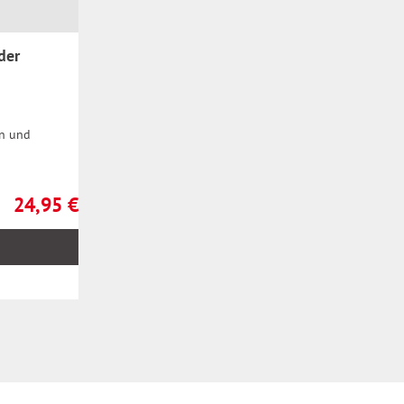
der
en und
24,95 €
Regulärer Preis: