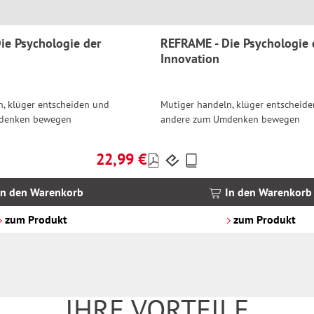
ie Psychologie der
REFRAME - Die Psychologie 
Innovation
n, klüger entscheiden und
Mutiger handeln, klüger entscheid
denken bewegen
andere zum Umdenken bewegen
22,99 €
Preise
Regulärer Preis:
inkl.
MwSt.
In den Warenkorb
In den Warenkorb
zzgl.
Versandkosten
zum Produkt
zum Produkt
IHRE VORTEILE