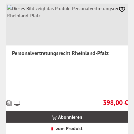
Personalvertretungsrecht Rheinland-Pfalz
398,00 €
Preise
Regulärer Prei
inkl.
MwSt.
Abonnieren
zzgl.
Versandkosten
zum Produkt