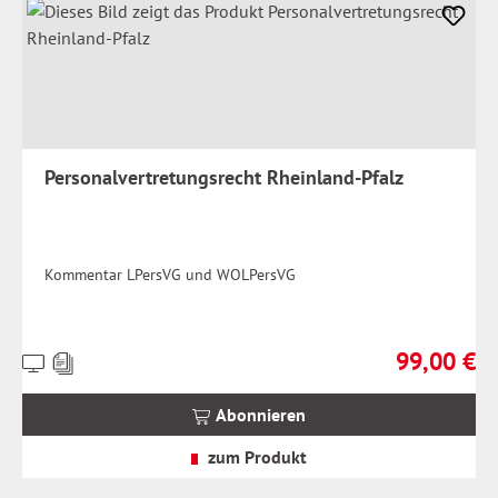
Personalvertretungsrecht Rheinland-Pfalz
Kommentar LPersVG und WOLPersVG
99,00 €
Preise
Regulärer Pr
inkl.
MwSt.
Abonnieren
zzgl.
Versandkosten
zum Produkt