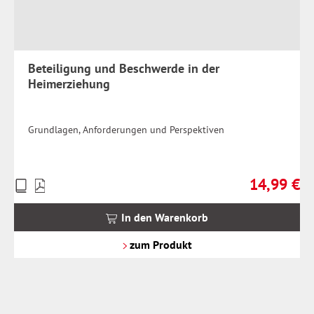
Beteiligung und Beschwerde in der
Heimerziehung
Grundlagen, Anforderungen und Perspektiven
14,99 €
Preise
Regulärer Pr
inkl.
MwSt.
In den Warenkorb
zzgl.
Versandkosten
zum Produkt