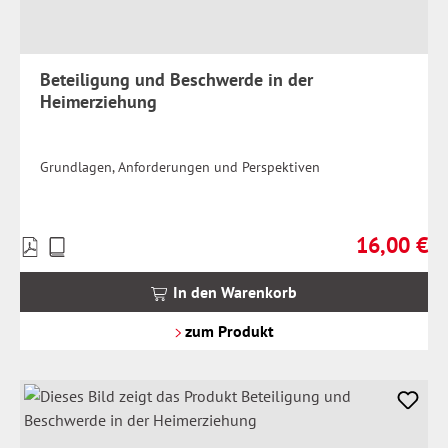
Beteiligung und Beschwerde in der
Heimerziehung
Grundlagen, Anforderungen und Perspektiven
16,00 €
Preise
Regulärer Pr
inkl.
MwSt.
In den Warenkorb
zzgl.
Versandkosten
zum Produkt