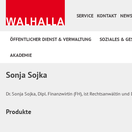
 Hauptinhalt springen
Zur Suche springen
Zur Hauptnavigation springen
SERVICE
KONTAKT
NEWS
ÖFFENTLICHER DIENST & VERWALTUNG
SOZIALES & GE
AKADEMIE
Sonja Sojka
Dr. Sonja Sojka, Dipl. Finanzwirtin (FH), ist Rechtsanwältin un
Produkte