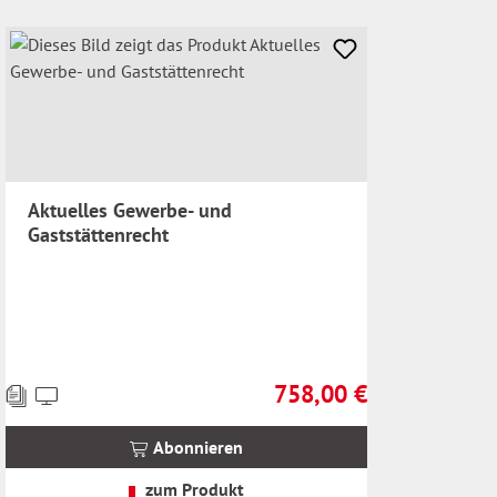
Aktuelles Gewerbe- und
Gaststättenrecht
758,00 €
Preise
Regulärer Preis:
inkl.
MwSt.
Abonnieren
zzgl.
Versandkosten
zum Produkt