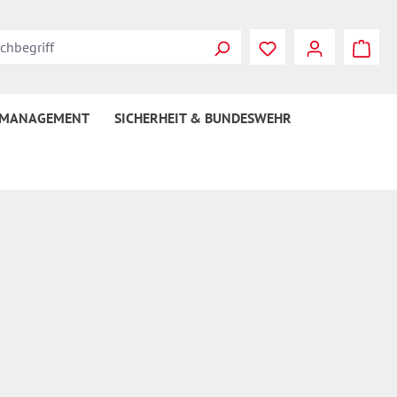
Du hast 0 Produkte
 MANAGEMENT
SICHERHEIT & BUNDESWEHR