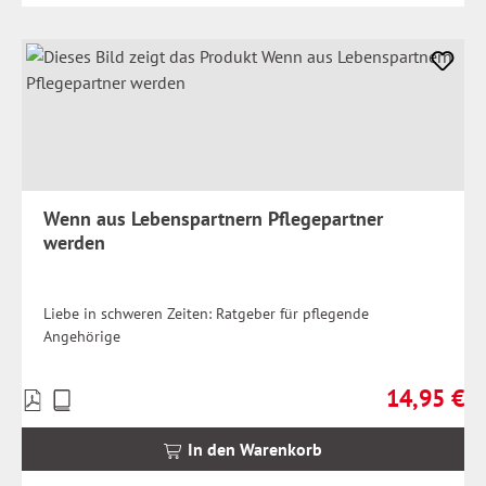
Wenn aus Lebenspartnern Pflegepartner
werden
Liebe in schweren Zeiten: Ratgeber für pflegende
Angehörige
14,95 €
Preise
Regulärer Pr
inkl.
MwSt.
In den Warenkorb
zzgl.