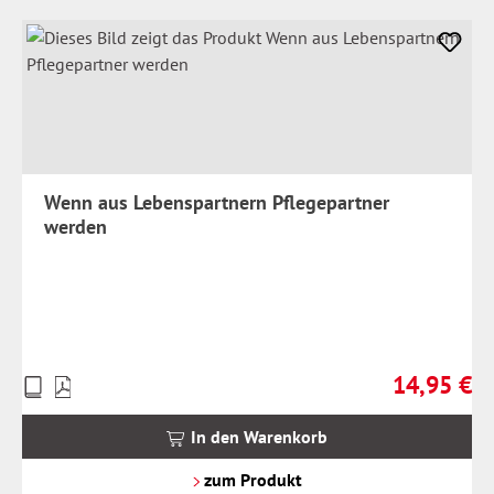
Wenn aus Lebenspartnern Pflegepartner
werden
14,95 €
Preise
Regulärer Pr
inkl.
MwSt.
In den Warenkorb
zzgl.
Versandkosten
zum Produkt