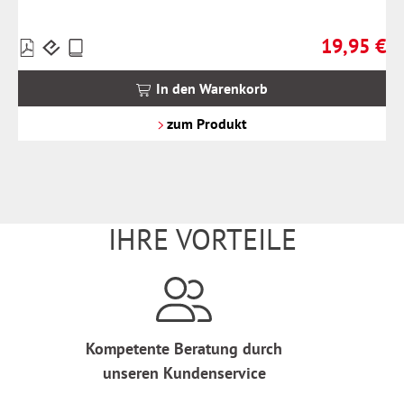
19,95 €
Preise
Regulärer Pr
inkl.
MwSt.
In den Warenkorb
zzgl.
Versandkosten
zum Produkt
IHRE VORTEILE
Kompetente Beratung durch
unseren Kundenservice