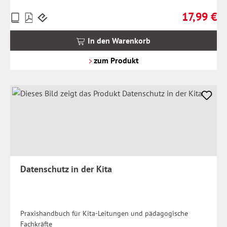
17,99 €
Preise
Regulärer Pr
inkl.
MwSt.
In den Warenkorb
zzgl.
Versandkosten
zum Produkt
Datenschutz in der Kita
Praxishandbuch für Kita-Leitungen und pädagogische
Fachkräfte