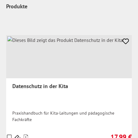
Produkte
Datenschutz in der Kita
Praxishandbuch für Kita-Leitungen und pädagogische
Fachkräfte
17,99 €
Preise
Regulärer Pr