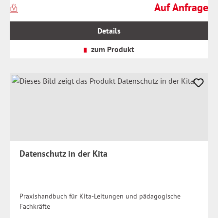
Auf Anfrage
Preise
Regulärer Preis:
inkl.
MwSt.
Details
zzgl.
Versandkosten
zum Produkt
Datenschutz in der Kita
Praxishandbuch für Kita-Leitungen und pädagogische
Fachkräfte