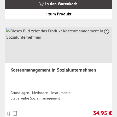
MwSt.
In den Warenkorb
zzgl.
Versandkosten
zum Produkt
Kostenmanagement in Sozialunternehmen
Grundlagen - Methoden - Instrumente
Blaue Reihe Sozialmanagement
34,95 €
Preise
Regulärer Pr