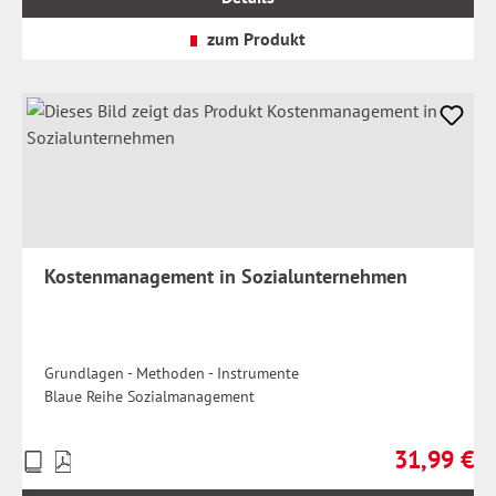
zzgl.
Versandkosten
zum Produkt
Kostenmanagement in Sozialunternehmen
Grundlagen - Methoden - Instrumente
Blaue Reihe Sozialmanagement
31,99 €
Preise
Regulärer Pr
inkl.