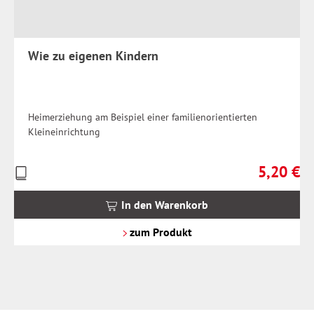
Wie zu eigenen Kindern
Heimerziehung am Beispiel einer familienorientierten
Kleineinrichtung
5,20 €
Preise
Regulärer 
inkl.
MwSt.
In den Warenkorb
zzgl.
Versandkosten
zum Produkt