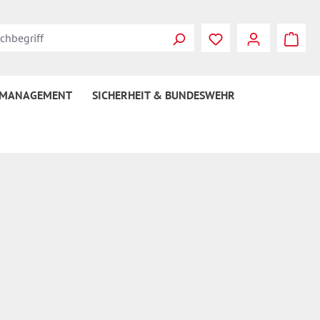
Du hast 0 Produkte
 MANAGEMENT
SICHERHEIT & BUNDESWEHR