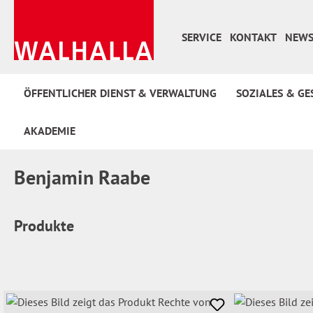
 Hauptinhalt springen
Zur Suche springen
Zur Hauptnavigation springen
SERVICE
KONTAKT
NEWS
ÖFFENTLICHER DIENST & VERWALTUNG
SOZIALES & GE
AKADEMIE
Benjamin Raabe
Produkte