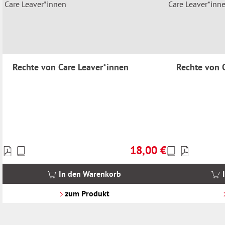
Rechte von Care Leaver*innen
Rechte von 
18,00 €
Preise
Preise
Regulärer Preis:
inkl.
inkl.
MwSt.
MwSt.
In den Warenkorb
zzgl.
zzgl.
Versandkosten
Versandkosten
zum Produkt