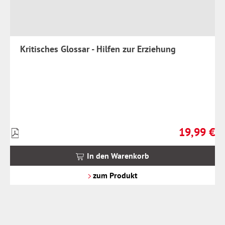
Kritisches Glossar - Hilfen zur Erziehung
19,99 €
Preise
Regulärer Pr
inkl.
MwSt.
In den Warenkorb
zzgl.
Versandkosten
zum Produkt