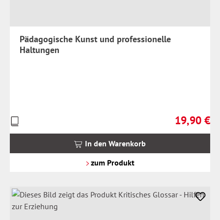
Pädagogische Kunst und professionelle
Haltungen
19,90 €
Preise
Regulärer Pr
inkl.
MwSt.
In den Warenkorb
zzgl.
Versandkosten
zum Produkt