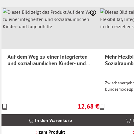
Auf dem Weg zu einer integrierten
Mehr Flexibi
und sozialräumlichen Kinder- und
Sozialraumb
Jugendhilfe
erzieherisch
Zwischenergebn
Bundesmodellp
12,68 €
Preise
Preise
Regulärer Preis:
inkl.
inkl.
MwSt.
MwSt.
In den Warenkorb
zzgl.
zzgl.
Versandkosten
Versandkosten
zum Produkt