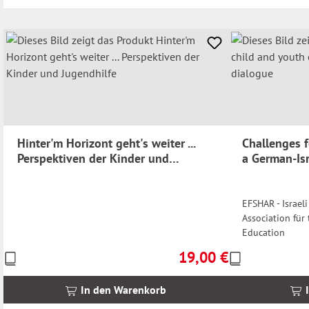
Hinter'm Horizont geht's weiter ...
Challenges f
Perspektiven der Kinder und
a German-Isr
Jugendhilfe
EFSHAR - Israeli
Association für
Education
19,00 €
Preise
Preise
Regulärer Preis:
inkl.
inkl.
MwSt.
MwSt.
In den Warenkorb
zzgl.
zzgl.