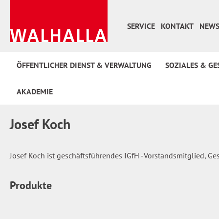
 Hauptinhalt springen
Zur Suche springen
Zur Hauptnavigation springen
SERVICE
KONTAKT
NEWS
ÖFFENTLICHER DIENST & VERWALTUNG
SOZIALES & GE
AKADEMIE
Josef Koch
Josef Koch ist geschäftsführendes IGfH -Vorstandsmitglied, Gesc
Produkte