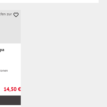
opa
ionen
14,50 €
Regulärer Preis: