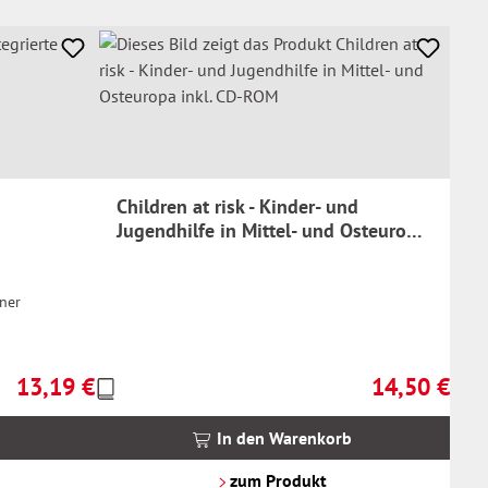
Children at risk - Kinder- und
Jugendhilfe in Mittel- und Osteuropa
inkl. CD-ROM
ner
13,19 €
14,50 €
Preise
Regulärer Preis:
Regulärer Prei
inkl.
MwSt.
In den Warenkorb
zzgl.
Versandkosten
zum Produkt