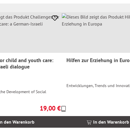
or child and youth care:
Hilfen zur Erziehung in Eur
aeli dialogue
Entwicklungen, Trends und Innovat
 the Development of Social
19,00 €
Preise
Regulärer Preis:
inkl.
MwSt.
In den Warenkorb
In den Warenkorb
zzgl.