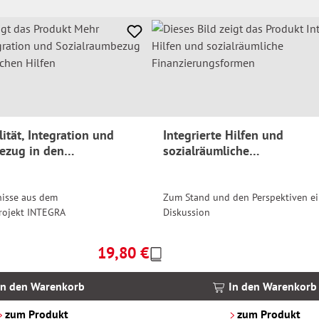
lität, Integration und
Integrierte Hilfen und
ezug in den
sozialräumliche
en Hilfen
Finanzierungsformen
isse aus dem
Zum Stand und den Perspektiven ei
rojekt INTEGRA
Diskussion
19,80 €
Preise
Regulärer Preis:
inkl.
MwSt.
In den Warenkorb
In den Warenkorb
zzgl.
Versandkosten
zum Produkt
zum Produkt