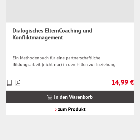
Dialogisches ElternCoaching und
Konfliktmanagement
Ein Methodenbuch für eine partnerschaftliche
Bildungsarbeit (nicht nur) in den Hilfen zur Erziehung
14,99 €
Preise
Regulärer Pr
inkl.
MwSt.
In den Warenkorb
zzgl.
Versandkosten
zum Produkt