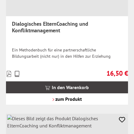
Dialogisches ElternCoaching und
Konfliktmanagement
Ein Methodenbuch für eine partnerschaftliche
Bildungsarbeit (nicht nur) in den Hilfen zur Erziehung
16,50 €
Preise
Regulärer Pr
inkl.
MwSt.
In den Warenkorb
zzgl.
Versandkosten
zum Produkt