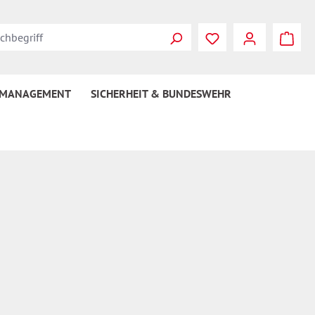
Du hast 0 Produkte
 MANAGEMENT
SICHERHEIT & BUNDESWEHR