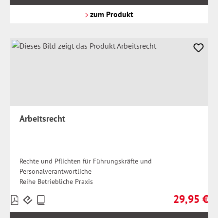
zzgl.
Versandkosten
zum Produkt
Arbeitsrecht
Rechte und Pflichten für Führungskräfte und
Personalverantwortliche
Reihe Betriebliche Praxis
29,95 €
Preise
Regulärer Pr
inkl.