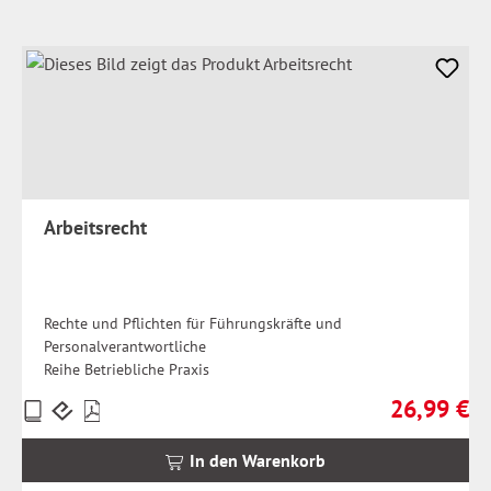
Arbeitsrecht
Rechte und Pflichten für Führungskräfte und
Personalverantwortliche
Reihe Betriebliche Praxis
26,99 €
Preise
Regulärer Pr
inkl.
MwSt.
In den Warenkorb
zzgl.