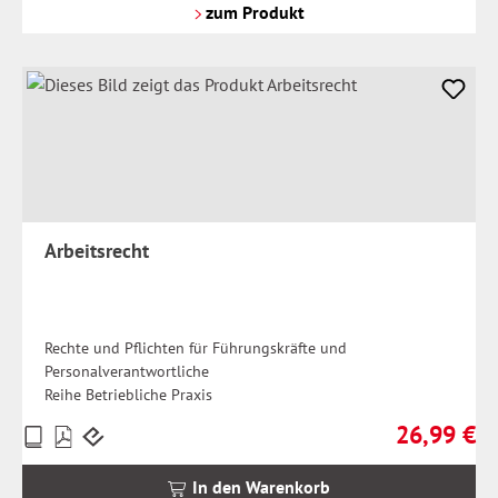
Versandkosten
zum Produkt
Arbeitsrecht
Rechte und Pflichten für Führungskräfte und
Personalverantwortliche
Reihe Betriebliche Praxis
26,99 €
Preise
Regulärer Pr
inkl.
MwSt.
In den Warenkorb